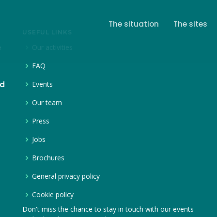
The situation
The sites
USEFUL LINKS
Our activities
e
FAQ
Events
nd
Our team
Press
Jobs
Brochures
General privacy policy
Cookie policy
Don't miss the chance to stay in touch with our events