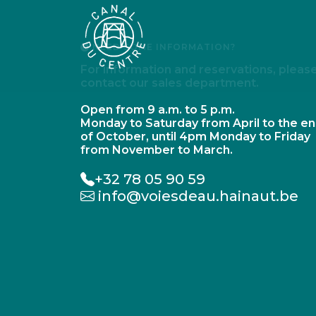
NEED SOME INFORMATION?
For information and reservations, pleas
contact our sales department.
Open from 9 a.m. to 5 p.m.
Monday to Saturday from April to the e
of October, until 4pm Monday to Friday
from November to March.
+32 78 05 90 59
info@voiesdeau.hainaut.be