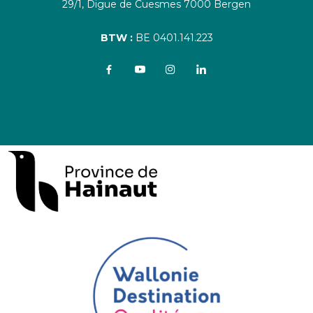
29/1, Digue de Cuesmes 7000 Bergen
BTW :
BE 0401.141.223