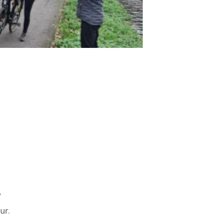
e
ur.