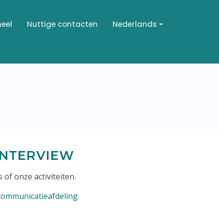
neel
Nuttige contacten
Nederlands
INTERVIEW
 of onze activiteiten.
communicatieafdeling