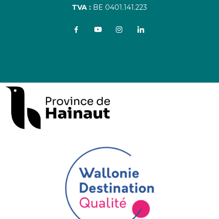
TVA :
BE 0401.141.223