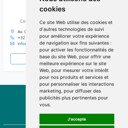
cookies
VisitWallonia
Commissariat général au Tourisme de Wallonie
Ce site Web utilise des cookies et
d'autres technologies de suivi
Av. Comte de Smet de Nayer 14, 5000 Namur
pour améliorer votre expérience
+32 (0)81 84 41 00
de navigation aux fins suivantes :
info@visitwallonia.be
pour activer les fonctionnalités de
base du site Web
,
pour offrir une
visitwallonia.be
meilleure expérience sur le site
Web
,
pour mesurer votre intérêt
pour nos produits et services et
pour personnaliser les interactions
marketing
,
pour diffuser des
publicités plus pertinentes pour
vous
.
J'accepte