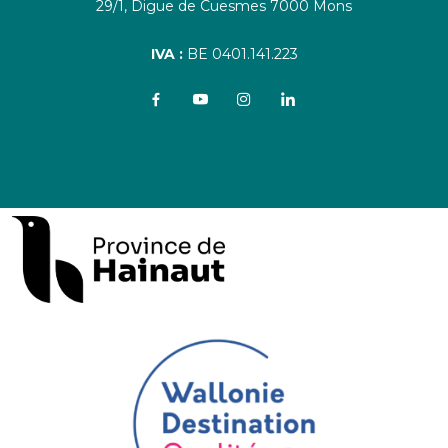
29/1, Digue de Cuesmes 7000 Mons
IVA :
BE 0401.141.223