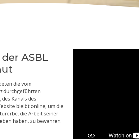
n der ASBL
aut
deten die vom
t
durchgeführten
g des Kanals des
bsite bleibt online, um die
urerbe, die Arbeit seiner
rieben haben, zu bewahren.