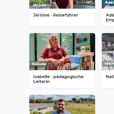
Jérôme - Reiseführer
Adé
Emp
Isabelle - pädagogische
Nat
Leiterin