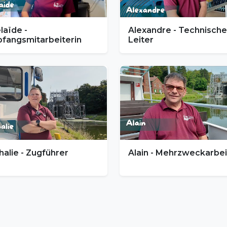
laïde -
Alexandre - Technische
fangsmitarbeiterin
Leiter
halie - Zugführer
Alain - Mehrzweckarbei