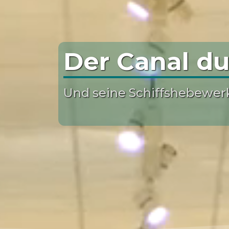
Der Canal du
Und seine Schiffshebewer