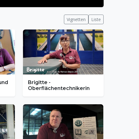
Vignetten
Liste
 und
Brigitte -
Oberflächentechnikerin