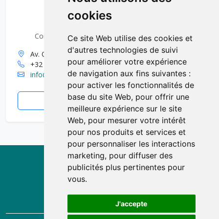
cookies
VisitWallonia
Commissariat général au Tourisme de Wallonie
Ce site Web utilise des cookies et
d'autres technologies de suivi
Av. Comte de Smet de Nayer 14, 5000 Namur
pour améliorer votre expérience
+32 (0)81 84 41 00
de navigation aux fins suivantes :
info@visitwallonia.be
pour activer les fonctionnalités de
base du site Web
,
pour offrir une
visitwallonia.be
meilleure expérience sur le site
Web
,
pour mesurer votre intérêt
pour nos produits et services et
pour personnaliser les interactions
marketing
,
pour diffuser des
publicités plus pertinentes pour
vous
.
J'accepte